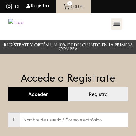
0
Registro
0,00
€
Classiclinepilates
SOBRE NOSOT
Regístrate y obtén un 10% de descuento en la primera
compra
Accede o Registrate
Acceder
Registro