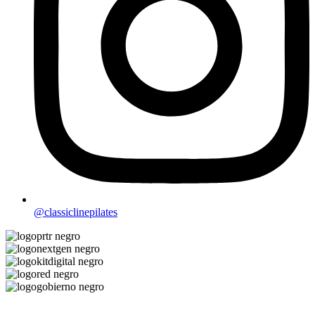
@classiclinepilates