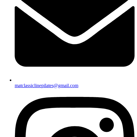
matclassiclinepilates@gmail.com